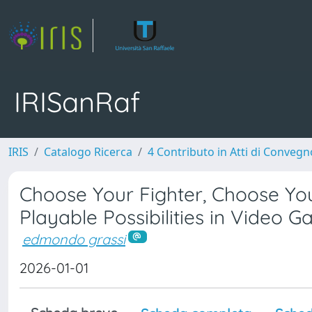
IRISanRaf
IRIS
Catalogo Ricerca
4 Contributo in Atti di Conveg
Choose Your Fighter, Choose Your
Playable Possibilities in Video 
edmondo grassi
2026-01-01