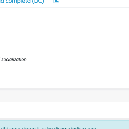
a completa (DC)
 socialization
ritti sono riservati, salvo diversa indicazione.