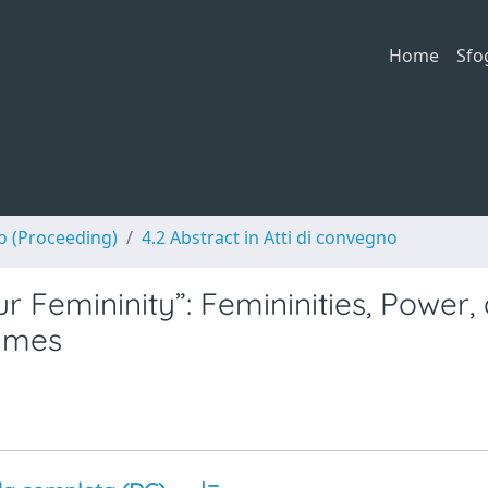
Home
Sfo
no (Proceeding)
4.2 Abstract in Atti di convegno
 Femininity”: Femininities, Power,
Games