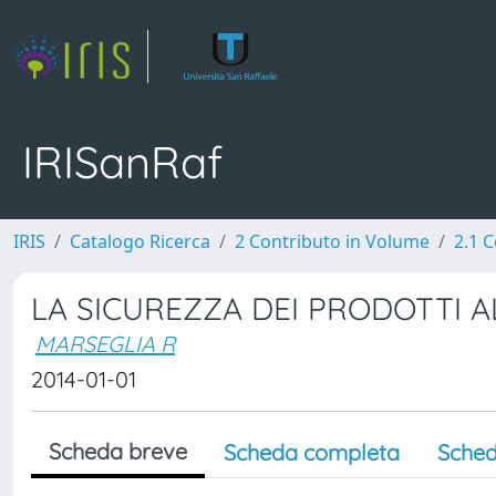
IRISanRaf
IRIS
Catalogo Ricerca
2 Contributo in Volume
2.1 C
LA SICUREZZA DEI PRODOTTI A
MARSEGLIA R
2014-01-01
Scheda breve
Scheda completa
Sched