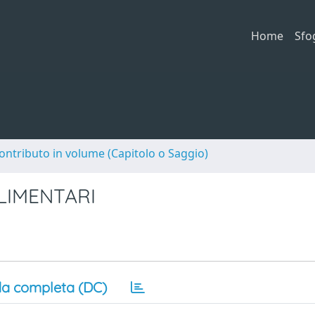
Home
Sfo
ontributo in volume (Capitolo o Saggio)
LIMENTARI
a completa (DC)