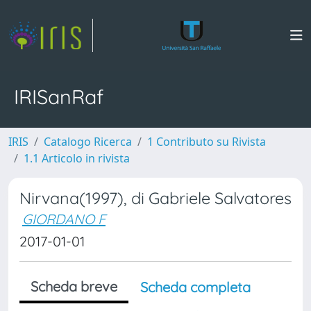
IRISanRaf
IRIS
Catalogo Ricerca
1 Contributo su Rivista
1.1 Articolo in rivista
Nirvana(1997), di Gabriele Salvatores
GIORDANO F
2017-01-01
Scheda breve
Scheda completa