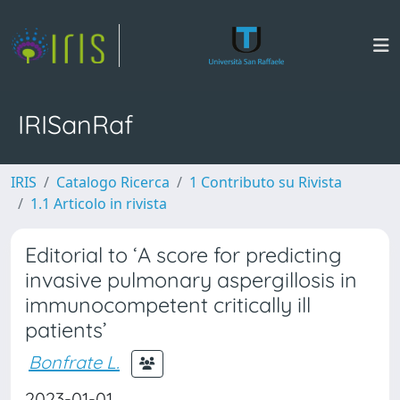
IRISanRaf
IRIS
Catalogo Ricerca
1 Contributo su Rivista
1.1 Articolo in rivista
Editorial to ‘A score for predicting
invasive pulmonary aspergillosis in
immunocompetent critically ill
patients’
Bonfrate L.
2023-01-01