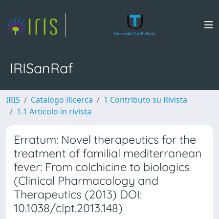
IRISanRaf
IRIS
Catalogo Ricerca
1 Contributo su Rivista
1.1 Articolo in rivista
Erratum: Novel therapeutics for the
treatment of familial mediterranean
fever: From colchicine to biologics
(Clinical Pharmacology and
Therapeutics (2013) DOI:
10.1038/clpt.2013.148)