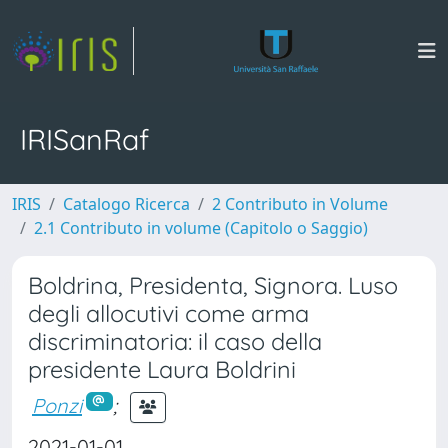
IRISanRaf
IRIS
Catalogo Ricerca
2 Contributo in Volume
2.1 Contributo in volume (Capitolo o Saggio)
Boldrina, Presidenta, Signora. Luso
degli allocutivi come arma
discriminatoria: il caso della
presidente Laura Boldrini
Ponzi
;
2021-01-01