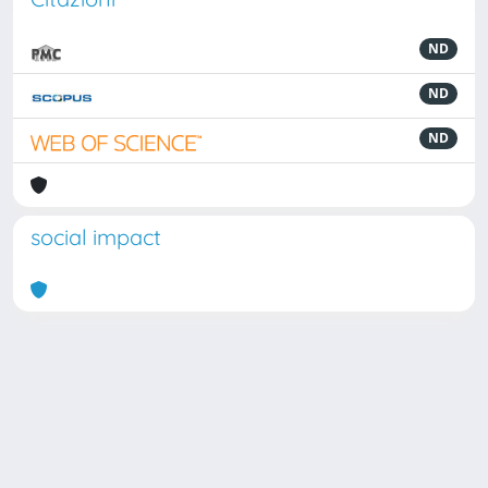
ND
ND
ND
social impact
Powered by
IRIS
-
about IRIS
-