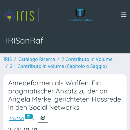
IRISanRaf
IRIS
Catalogo Ricerca
2 Contributo in Volume
2.1 Contributo in volume (Capitolo o Saggio)
Anredeformen als Waffen. Ein
pragmatischer Ansatz zu der an
Angela Merkel gerichteten Hassrede
in den Social Networks
Ponzi
;
2020-01-01