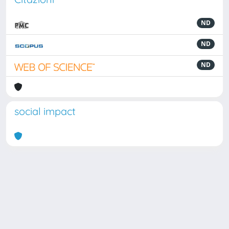
ND
ND
ND
social impact
Powered by
IRIS
-
about IRIS
-