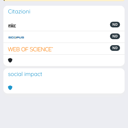
Citazioni
ND
ND
ND
social impact