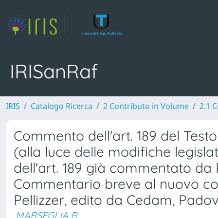
IRISanRaf
IRIS
Catalogo Ricerca
2 Contributo in Volume
2.1 C
Commento dell'art. 189 del Testo
(alla luce delle modifiche legisl
dell'art. 189 già commentato da 
Commentario breve al nuovo codi
Pellizzer, edito da Cedam, Padov
MARSEGLIA R