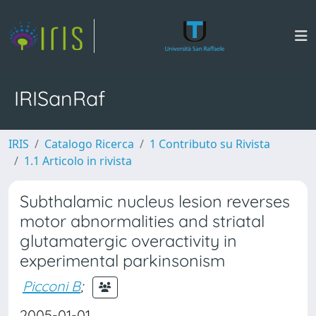
IRISanRaf
IRIS
Catalogo Ricerca
1 Contributo su Rivista
1.1 Articolo in rivista
Subthalamic nucleus lesion reverses
motor abnormalities and striatal
glutamatergic overactivity in
experimental parkinsonism
Picconi B
;
2005-01-01