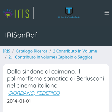
IRISanRaf
IRIS
Catalogo Ricerca
2 Contributo in Volume
2.1 Contributo in volume (Capitolo o Saggio)
Dalla sindone al caimano. Il
polimorfismo somatico di Berlusconi
nel cinema italiano
GIORDANO, FEDERICO
2014-01-01