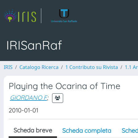
IRISanRaf
IRIS
Catalogo Ricerca
1 Contributo su Rivista
1.1 Ar
Playing the Ocarina of Time
GIORDANO F
;
2010-01-01
Scheda breve
Scheda completa
Sched