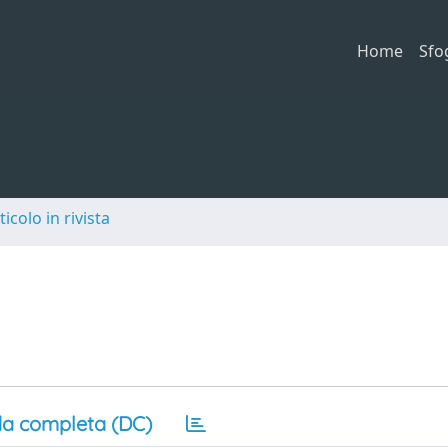
Home
Sfo
ticolo in rivista
a completa (DC)