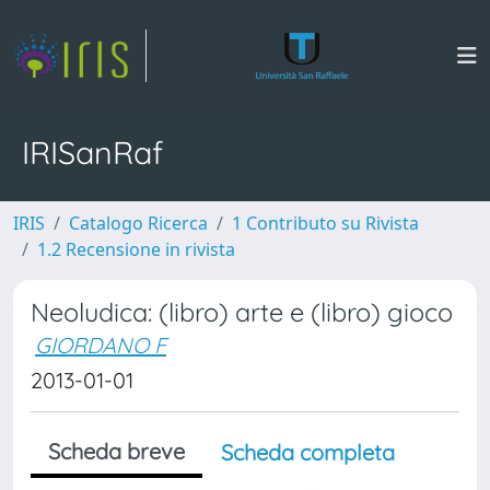
IRISanRaf
IRIS
Catalogo Ricerca
1 Contributo su Rivista
1.2 Recensione in rivista
Neoludica: (libro) arte e (libro) gioco
GIORDANO F
2013-01-01
Scheda breve
Scheda completa