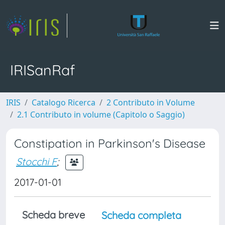
IRISanRaf
IRIS
Catalogo Ricerca
2 Contributo in Volume
2.1 Contributo in volume (Capitolo o Saggio)
Constipation in Parkinson's Disease
Stocchi F
;
2017-01-01
Scheda breve
Scheda completa