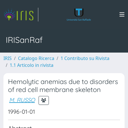
IRISanRaf
IRIS
Catalogo Ricerca
1 Contributo su Rivista
1.1 Articolo in rivista
Hemolytic anemias due to disorders
of red cell membrane skeleton
M. RUSSO
1996-01-01