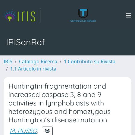
IRISanRaf
IRIS
Catalogo Ricerca
1 Contributo su Rivista
1.1 Articolo in rivista
Huntingtin fragmentation and
increased caspase 3, 8 and 9
activities in lymphoblasts with
heterozygous and homozygous
Huntington's disease mutation
M. RUSSO
;