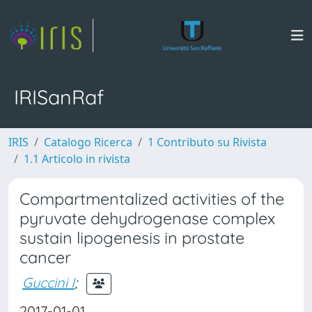
IRISanRaf
IRIS
Catalogo Ricerca
1 Contributo su Rivista
1.1 Articolo in rivista
Compartmentalized activities of the
pyruvate dehydrogenase complex
sustain lipogenesis in prostate
cancer
Guccini I
;
2017-01-01