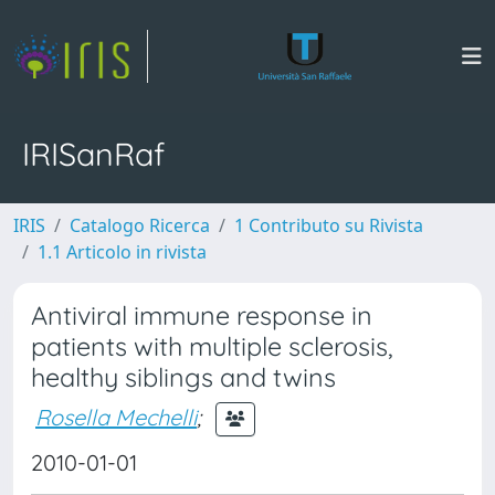
IRISanRaf
IRIS
Catalogo Ricerca
1 Contributo su Rivista
1.1 Articolo in rivista
Antiviral immune response in
patients with multiple sclerosis,
healthy siblings and twins
Rosella Mechelli
;
2010-01-01