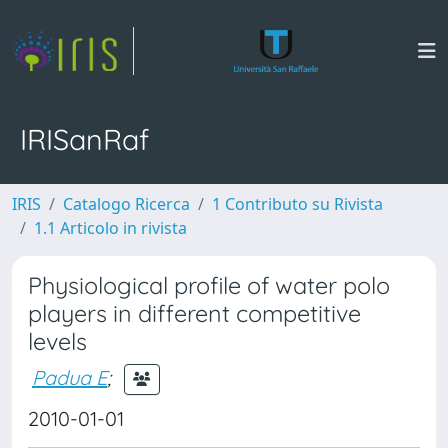
IRISanRaf
IRIS
Catalogo Ricerca
1 Contributo su Rivista
1.1 Articolo in rivista
Physiological profile of water polo
players in different competitive
levels
Padua E
;
2010-01-01