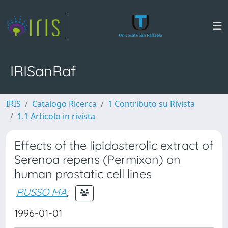
IRISanRaf
IRIS
Catalogo Ricerca
1 Contributo su Rivista
1.1 Articolo in rivista
Effects of the lipidosterolic extract of
Serenoa repens (Permixon) on
human prostatic cell lines
RUSSO MA
;
1996-01-01