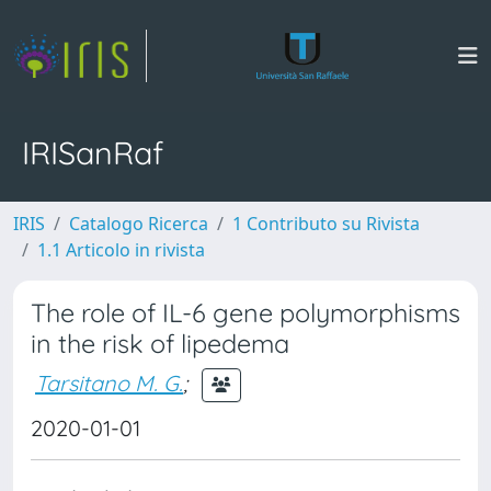
IRISanRaf
IRIS
Catalogo Ricerca
1 Contributo su Rivista
1.1 Articolo in rivista
The role of IL-6 gene polymorphisms
in the risk of lipedema
Tarsitano M. G.
;
2020-01-01