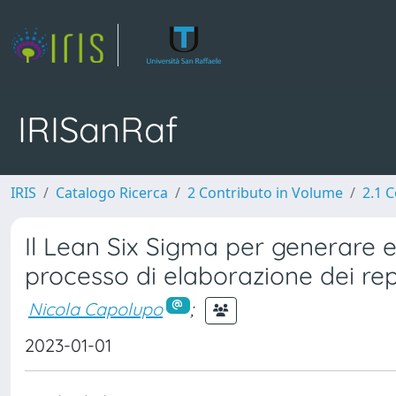
IRISanRaf
IRIS
Catalogo Ricerca
2 Contributo in Volume
2.1 C
Il Lean Six Sigma per generare e 
processo di elaborazione dei repo
Nicola Capolupo
;
2023-01-01