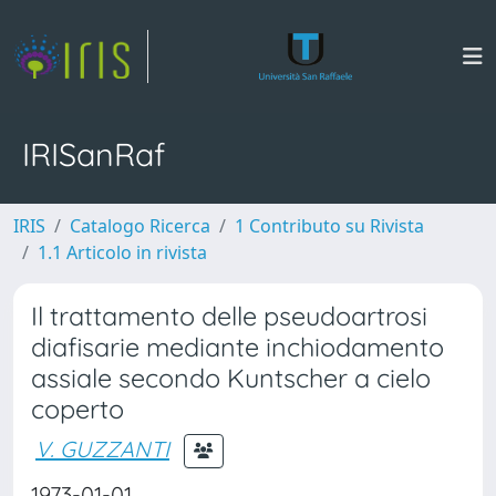
IRISanRaf
IRIS
Catalogo Ricerca
1 Contributo su Rivista
1.1 Articolo in rivista
Il trattamento delle pseudoartrosi
diafisarie mediante inchiodamento
assiale secondo Kuntscher a cielo
coperto
V. GUZZANTI
1973-01-01