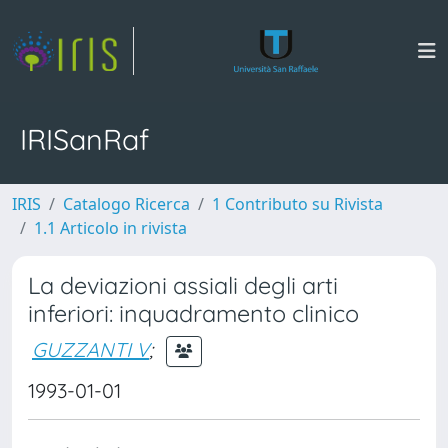
IRISanRaf
IRIS
Catalogo Ricerca
1 Contributo su Rivista
1.1 Articolo in rivista
La deviazioni assiali degli arti
inferiori: inquadramento clinico
GUZZANTI V
;
1993-01-01