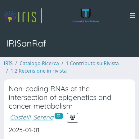
IRISanRaf
IRIS
Catalogo Ricerca
1 Contributo su Rivista
1.2 Recensione in rivista
Non-coding RNAs at the
intersection of epigenetics and
cancer metabolism
Castelli, Serena
2025-01-01