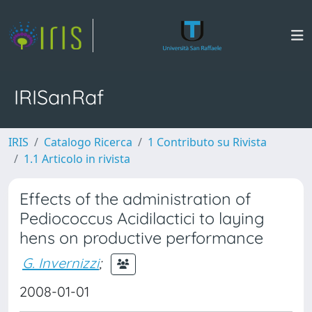
IRISanRaf
IRIS
Catalogo Ricerca
1 Contributo su Rivista
1.1 Articolo in rivista
Effects of the administration of
Pediococcus Acidilactici to laying
hens on productive performance
G. Invernizzi
;
2008-01-01