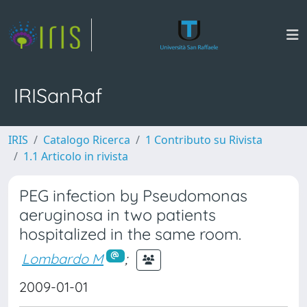
IRISanRaf
IRIS
Catalogo Ricerca
1 Contributo su Rivista
1.1 Articolo in rivista
PEG infection by Pseudomonas
aeruginosa in two patients
hospitalized in the same room.
Lombardo M
;
2009-01-01