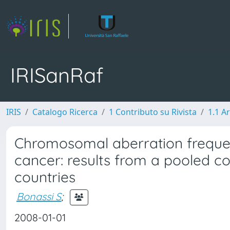
IRISanRaf
IRIS
Catalogo Ricerca
1 Contributo su Rivista
1.1 Ar
Chromosomal aberration frequen
cancer: results from a pooled co
countries
Bonassi S
;
2008-01-01