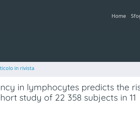
Home
Sfo
ticolo in rivista
cy in lymphocytes predicts the ris
hort study of 22 358 subjects in 11