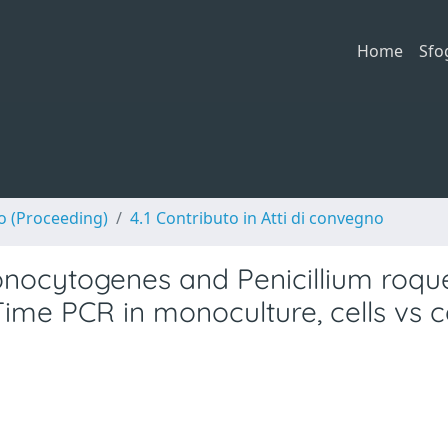
Home
Sfo
no (Proceeding)
4.1 Contributo in Atti di convegno
onocytogenes and Penicillium roque
Time PCR in monoculture, cells vs c