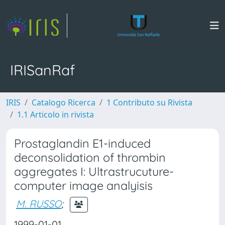
IRISanRaf
IRIS
Catalogo Ricerca
1 Contributo su Rivista
1.1 Articolo in rivista
Prostaglandin E1-induced
deconsolidation of thrombin
aggregates I: Ultrastrucuture-
computer image analyisis
M. RUSSO
;
1999-01-01