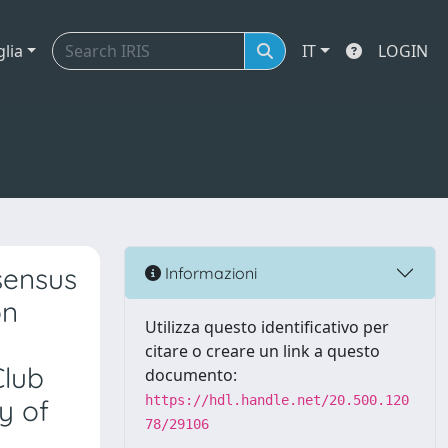
glia
IT
LOGIN
sensus
Informazioni
on
Utilizza questo identificativo per
citare o creare un link a questo
Club
documento:
https://hdl.handle.net/20.500.120
y of
78/29106