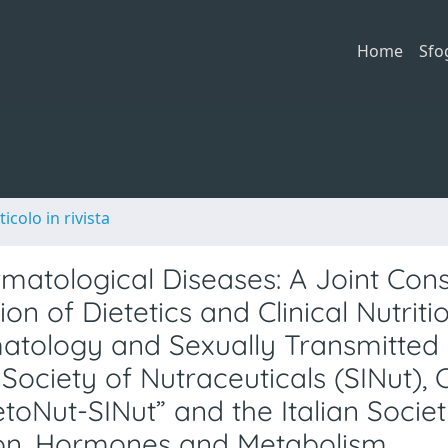
Home
Sfo
ticolo in rivista
rmatological Diseases: A Joint Con
on of Dietetics and Clinical Nutriti
rmatology and Sexually Transmitted
Society of Nutraceuticals (SINut), 
toNut-SINut” and the Italian Societ
tion, Hormones and Metabolism