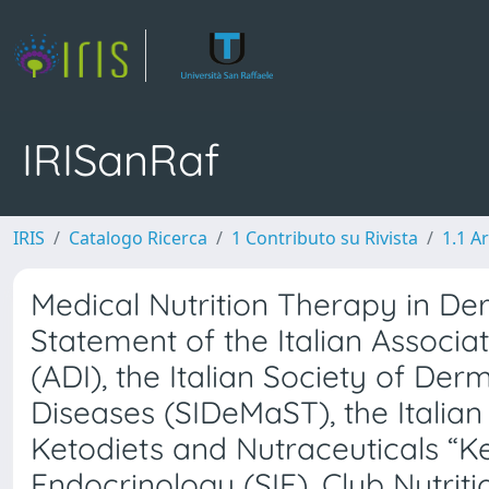
IRISanRaf
IRIS
Catalogo Ricerca
1 Contributo su Rivista
1.1 Ar
Medical Nutrition Therapy in De
Statement of the Italian Associati
(ADI), the Italian Society of De
Diseases (SIDeMaST), the Italian 
Ketodiets and Nutraceuticals “Ke
Endocrinology (SIE), Club Nutri