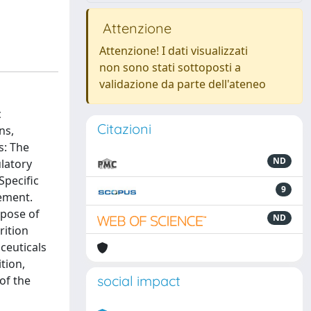
Attenzione
Attenzione! I dati visualizzati
non sono stati sottoposti a
validazione da parte dell'ateneo
c
Citazioni
ns,
s: The
ND
latory
Specific
9
gement.
rpose of
ND
rition
ceuticals
tion,
social impact
of the