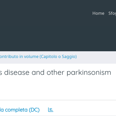
Home
Sfo
ontributo in volume (Capitolo o Saggio)
’s disease and other parkinsonism
a completa (DC)