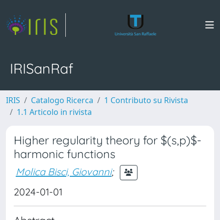
IRISanRaf
IRIS
Catalogo Ricerca
1 Contributo su Rivista
1.1 Articolo in rivista
Higher regularity theory for $(s,p)$-
harmonic functions
Molica Bisci, Giovanni
;
2024-01-01