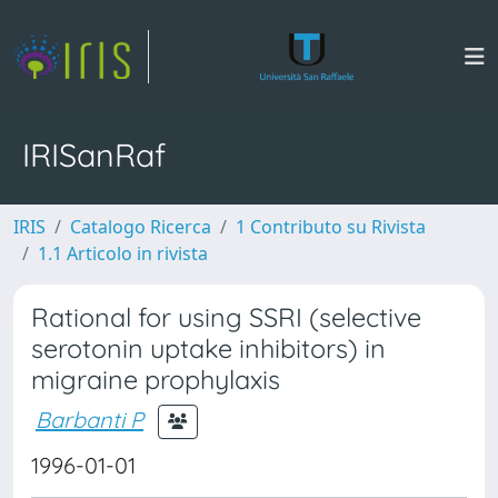
IRISanRaf
IRIS
Catalogo Ricerca
1 Contributo su Rivista
1.1 Articolo in rivista
Rational for using SSRI (selective
serotonin uptake inhibitors) in
migraine prophylaxis
Barbanti P
1996-01-01