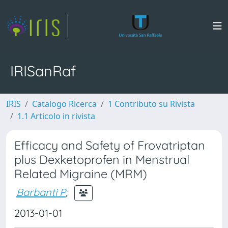
IRISanRaf
IRIS
Catalogo Ricerca
1 Contributo su Rivista
1.1 Articolo in rivista
Efficacy and Safety of Frovatriptan
plus Dexketoprofen in Menstrual
Related Migraine (MRM)
Barbanti P
;
2013-01-01