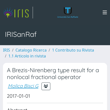
IRISanRaf
IRIS
Catalogo Ricerca
1 Contributo su Rivista
1.1 Articolo in rivista
A Brezis-Nirenberg type result for a
nonlocal fractional operator
Molica Bisci G
2017-01-01