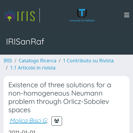
IRISanRaf
IRIS
Catalogo Ricerca
1 Contributo su Rivista
1.1 Articolo in rivista
Existence of three solutions for a
non-homogeneous Neumann
problem through Orlicz-Sobolev
spaces
Molica Bisci G
;
2011-01-01