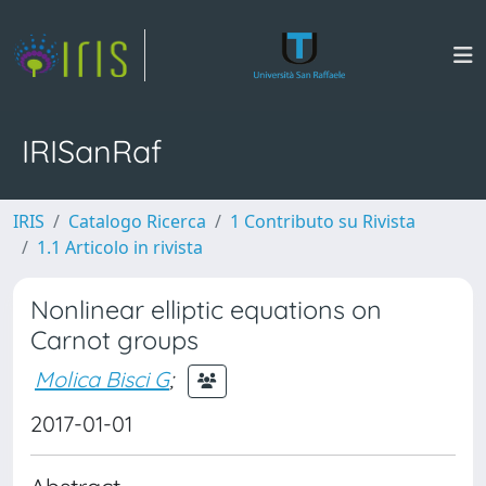
IRISanRaf
IRIS
Catalogo Ricerca
1 Contributo su Rivista
1.1 Articolo in rivista
Nonlinear elliptic equations on
Carnot groups
Molica Bisci G
;
2017-01-01