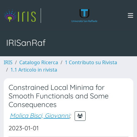
IRISanRaf
IRIS
Catalogo Ricerca
1 Contributo su Rivista
1.1 Articolo in rivista
Constrained Local Minima for
Smooth Functionals and Some
Consequences
Molica Bisci, Giovanni
;
2023-01-01