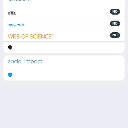
ND
ND
ND
social impact
Powered by
IRIS
-
about IRIS
-