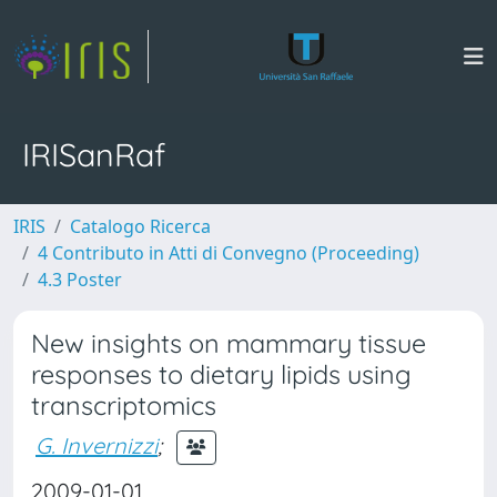
IRISanRaf
IRIS
Catalogo Ricerca
4 Contributo in Atti di Convegno (Proceeding)
4.3 Poster
New insights on mammary tissue
responses to dietary lipids using
transcriptomics
G. Invernizzi
;
2009-01-01