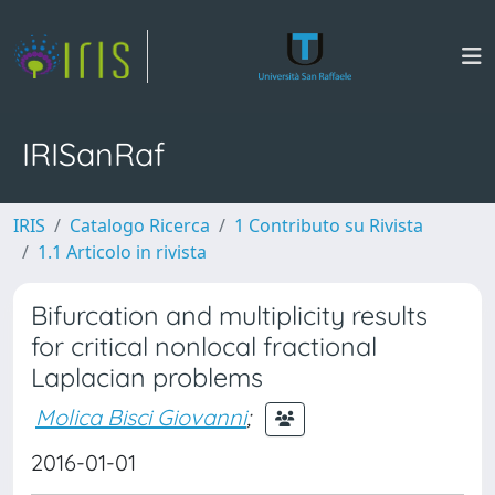
IRISanRaf
IRIS
Catalogo Ricerca
1 Contributo su Rivista
1.1 Articolo in rivista
Bifurcation and multiplicity results
for critical nonlocal fractional
Laplacian problems
Molica Bisci Giovanni
;
2016-01-01