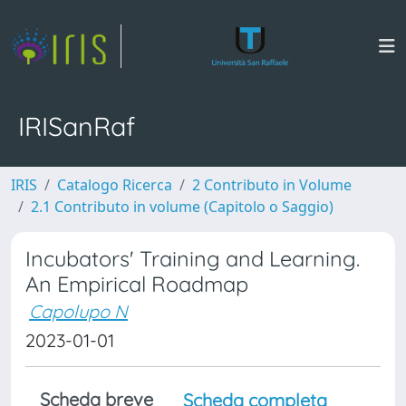
IRISanRaf
IRIS
Catalogo Ricerca
2 Contributo in Volume
2.1 Contributo in volume (Capitolo o Saggio)
Incubators' Training and Learning.
An Empirical Roadmap
Capolupo N
2023-01-01
Scheda breve
Scheda completa