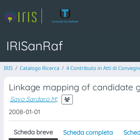
IRISanRaf
IRIS
Catalogo Ricerca
4 Contributo in Atti di Conveg
Linkage mapping of candidate g
Savo Sardaro M
;
2008-01-01
Scheda breve
Scheda completa
Sched