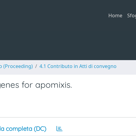
Home
Sfo
no (Proceeding)
4.1 Contributo in Atti di convegno
enes for apomixis.
a completa (DC)