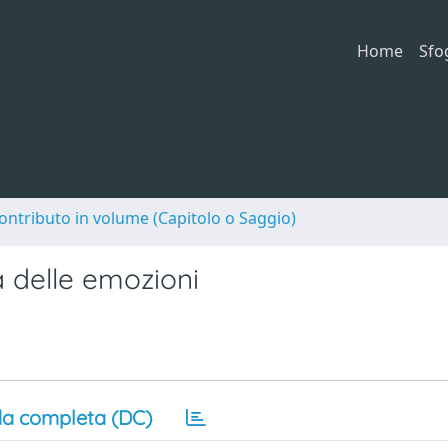
Home
Sfo
ontributo in volume (Capitolo o Saggio)
a delle emozioni
a completa (DC)