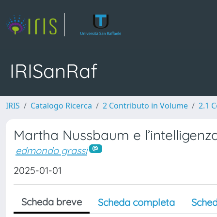
IRISanRaf
IRIS
Catalogo Ricerca
2 Contributo in Volume
2.1 C
Martha Nussbaum e l’intelligenz
edmondo grassi
2025-01-01
Scheda breve
Scheda completa
Sched