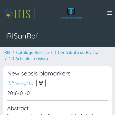
IRISanRaf
IRIS
Catalogo Ricerca
1 Contributo su Rivista
1.1 Articolo in rivista
New sepsis biomarkers
LImongi D
;
2016-01-01
Abstract