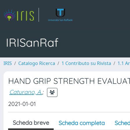
IRISanRaf
IRIS
Catalogo Ricerca
1 Contributo su Rivista
1.1 Ar
HAND GRIP STRENGTH EVALUAT
Caturano, A.
;
2021-01-01
Scheda breve
Scheda completa
Sched