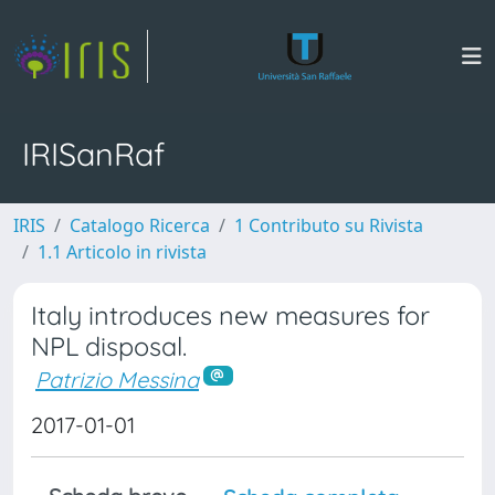
IRISanRaf
IRIS
Catalogo Ricerca
1 Contributo su Rivista
1.1 Articolo in rivista
Italy introduces new measures for
NPL disposal.
Patrizio Messina
2017-01-01