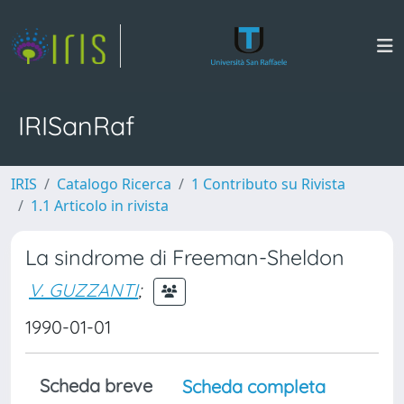
IRISanRaf
IRIS
Catalogo Ricerca
1 Contributo su Rivista
1.1 Articolo in rivista
La sindrome di Freeman-Sheldon
V. GUZZANTI
;
1990-01-01
Scheda breve
Scheda completa