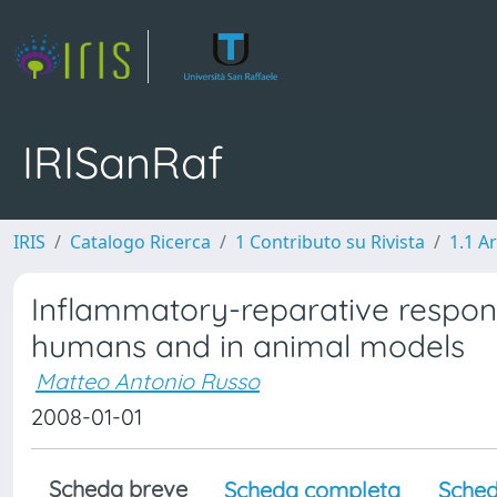
IRISanRaf
IRIS
Catalogo Ricerca
1 Contributo su Rivista
1.1 Ar
Inflammatory-reparative respon
humans and in animal models
Matteo Antonio Russo
2008-01-01
Scheda breve
Scheda completa
Sched