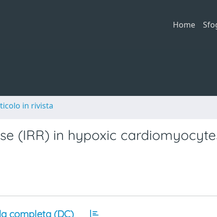
Home
Sfo
ticolo in rivista
se (IRR) in hypoxic cardiomyocyte
a completa (DC)