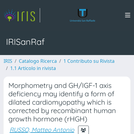
IRISanRaf
IRIS
Catalogo Ricerca
1 Contributo su Rivista
1.1 Articolo in rivista
Morphometry and GH/IGF-1 axis
deficiency may identify a form of
dilated cardiomyopathy which is
corrected by recombinant human
growth hormone (rHGH)
RUSSO, Matteo Antonio